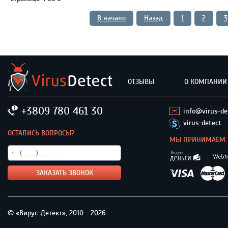
В начало
Назад
1
2
3
ОТЗЫВЫ
О КОМПАНИИ
+3809 780 461 30
info@virus-de
virus-detect
ОСТАЛИСЬ ВОПРОСЫ?
МЫ ПРИНИМАЕМ:
© «Вирус-Детект», 2010 - 2026