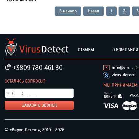
В начало
Назад
1
2
3
ОТЗЫВЫ
О КОМПАНИИ
+3809 780 461 30
info@virus-de
virus-detect
ОСТАЛИСЬ ВОПРОСЫ?
МЫ ПРИНИМАЕМ:
© «Вирус-Детект», 2010 - 2026