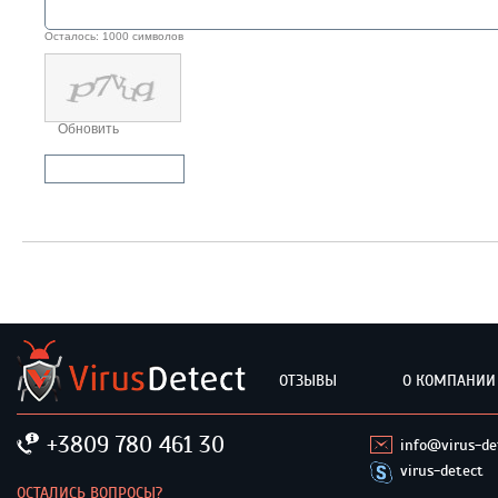
Осталось:
1000
символов
Обновить
Отправить комментарий
ОТЗЫВЫ
О КОМПАНИИ
+3809 780 461 30
info@virus-de
virus-detect
ОСТАЛИСЬ ВОПРОСЫ?