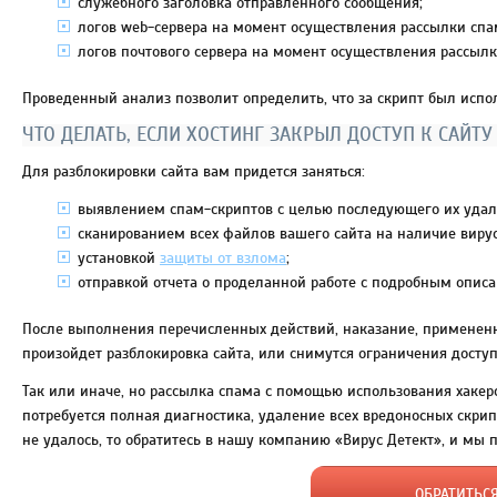
служебного заголовка отправленного сообщения;
логов web-сервера на момент осуществления рассылки спа
логов почтового сервера на момент осуществления рассылк
Проведенный анализ позволит определить, что за скрипт был испо
ЧТО ДЕЛАТЬ, ЕСЛИ ХОСТИНГ ЗАКРЫЛ ДОСТУП К САЙТУ
Для разблокировки сайта вам придется заняться:
выявлением спам-скриптов с целью последующего их удал
сканированием всех файлов вашего сайта на наличие вирус
установкой
защиты от взлома
;
отправкой отчета о проделанной работе с подробным описа
После выполнения перечисленных действий, наказание, примененно
произойдет разблокировка сайта, или снимутся ограничения досту
Так или иначе, но рассылка спама с помощью использования хакерс
потребуется полная диагностика, удаление всех вредоносных скри
не удалось, то обратитесь в нашу компанию «Вирус Детект», и мы
ОБРАТИТЬС