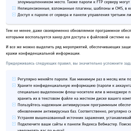
злоумышленником место. Также пароли к FTP серверу могут
Нелицензионные, взломанные плагины, шаблоны и CMS, в к
Доступ к паролю от сервера и панели управления третьим л
Тем не менее, даже своевременно обновляемое программное обес
которыми воспользуется хакер для доступа к файловой системе на 
И все же можно выделить ряд мероприятий, обеспечивающих защит
кражи конфиденциальной информации.
Придерживаясь следующих правил, вы значительно усложните зад
Регулярно меняйте пароли. Как минимум раз в месяц или по
Храните конфиденциальную информацию (пароли к аккаунтам 
специально выделенном флеш-носителе или в менеджере па
хранить их в текстовом файле на жестком диске вашего ком
Пользуйтесь надежным антивирусным программным обеспе
обновлением антивирусных баз. Соответственно, регулярно с
Устраняя вышеназванный источник заражения, устанавливай
Подключите ваши сайты к панели Яндекса Вебмастер. Поиско
уведомлять вас по e-mail.